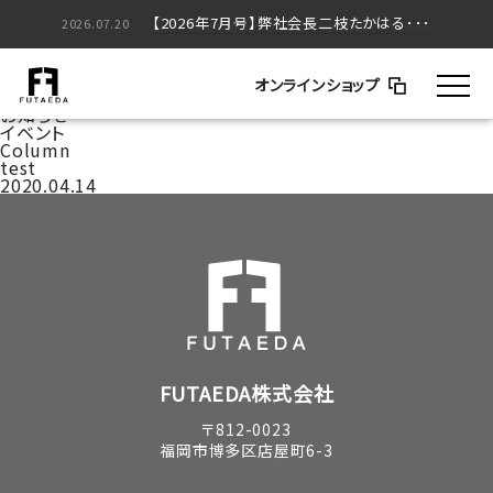
【2026年5月号】弊社会長二枝たかはる･･･
【2026年7月号】弊社会長二枝たかはる･･･
2026.05.20
2026.07.20
家づくりのはなし
BLOG
オンラインショップ
コラム
お知らせ
イベント
Column
test
2020.04.14
FUTAEDA株式会社
〒812-0023
福岡市博多区店屋町6-3