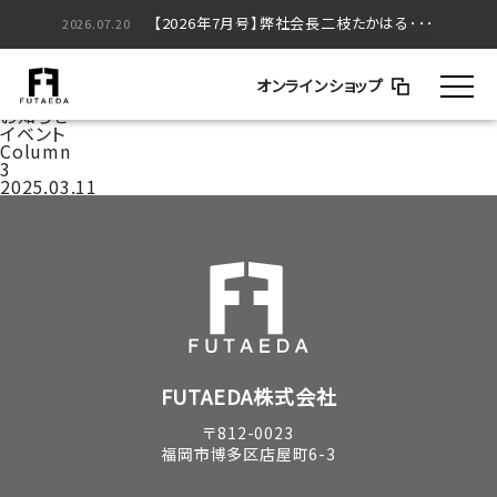
【2026年5月号】弊社会長二枝たかはる･･･
【2026年7月号】弊社会長二枝たかはる･･･
2026.05.20
2026.07.20
家づくりのはなし
BLOG
オンラインショップ
コラム
お知らせ
イベント
Column
3
2025.03.11
FUTAEDA株式会社
〒812-0023
福岡市博多区店屋町6-3