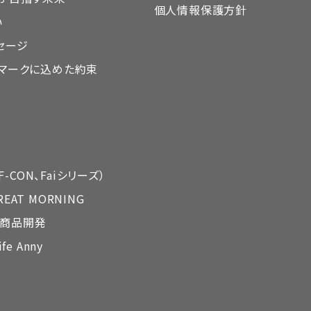
個人情報保護方針
い
セージ
DAマークに込めた約束
-CON、Faiシリーズ）
REAT MORNING
ル商品開発
ife Anny