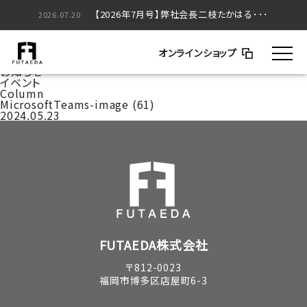
【2026年5月号】弊社会長二枝たかはる･･･
【2026年7月号】弊社会長二枝たかはる･･･
2026.05.20
2026.07.20
家づくりのはなし
BLOG
オンラインショップ
コラム
お知らせ
イベント
Column
MicrosoftTeams-image (61)
2024.05.23
FUTAEDA株式会社
〒812-0023
福岡市博多区店屋町6-3