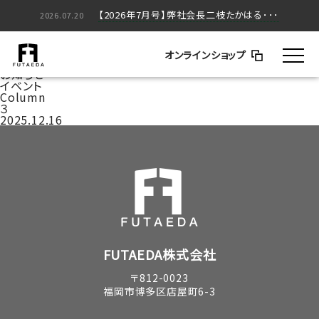
【2026年5月号】弊社会長二枝たかはる･･･
【2026年7月号】弊社会長二枝たかはる･･･
2026.05.20
2026.07.20
家づくりのはなし
BLOG
オンラインショップ
コラム
お知らせ
イベント
Column
３
2025.12.16
FUTAEDA株式会社
〒812-0023
福岡市博多区店屋町6-3