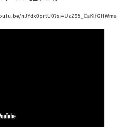
youtu.be/nJYdx0prtU0?si=UzZ95_CaKIfGHWma