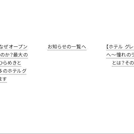
共
有
】なぜオープン
お知らせの一覧へ
【ホテル グ
のか？最大の
へ～憧れの
ひらめきと
とは？そ
多のホテルグ
ます