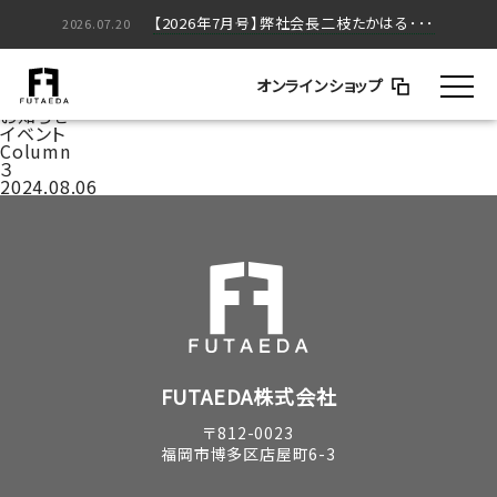
【2026年5月号】弊社会長二枝たかはる･･･
【2026年7月号】弊社会長二枝たかはる･･･
2026.05.20
2026.07.20
家づくりのはなし
BLOG
オンラインショップ
コラム
お知らせ
イベント
Column
３
2024.08.06
FUTAEDA株式会社
〒812-0023
福岡市博多区店屋町6-3