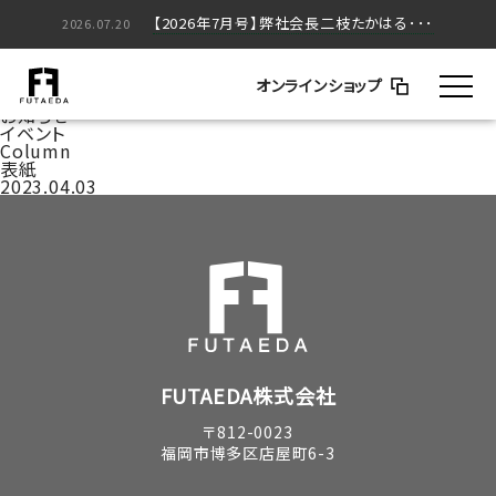
【2026年5月号】弊社会長二枝たかはる･･･
【2026年7月号】弊社会長二枝たかはる･･･
2026.05.20
2026.07.20
家づくりのはなし
BLOG
オンラインショップ
コラム
お知らせ
イベント
Column
表紙
2023.04.03
FUTAEDA株式会社
〒812-0023
福岡市博多区店屋町6-3