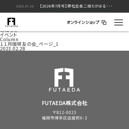
【2026年5月号】弊社会長二枝たかはる･･･
【2026年7月号】弊社会長二枝たかはる･･･
2026.05.20
2026.07.20
家づくりのはなし
BLOG
オンラインショップ
コラム
お知らせ
イベント
Column
１１月珈琲友の会_ページ_1
2023.02.28
FUTAEDA株式会社
〒812-0023
福岡市博多区店屋町6-3