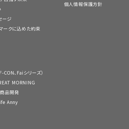
個人情報保護方針
い
セージ
DAマークに込めた約束
-CON、Faiシリーズ）
REAT MORNING
ル商品開発
ife Anny