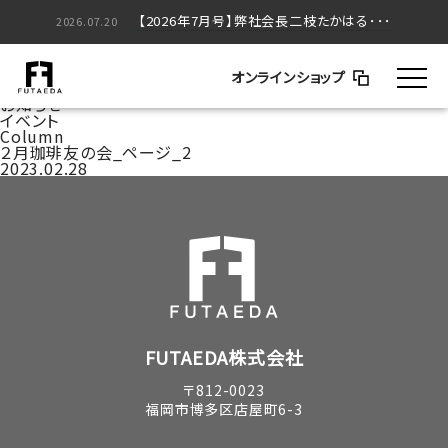
【2026年5月号】弊社会長二枝たかはる･･･
【2026年7月号】弊社会長二枝たかはる･･･
2026.05.20
2026.07.20
家づくりのはなし
BLOG
オンラインショップ
コラム
お知らせ
イベント
Column
２月珈琲友の会_ページ_2
2023.02.28
FUTAEDA株式会社
〒812-0023
福岡市博多区店屋町6-3